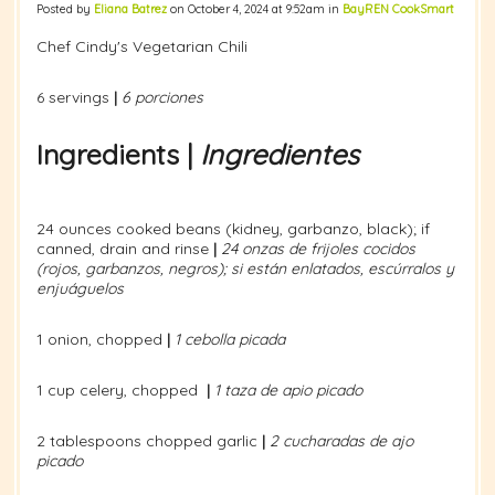
Posted by
Eliana Batrez
on October 4, 2024 at 9:52am in
BayREN CookSmart
Chef Cindy's Vegetarian Chili
6 servings
|
6 porciones
Ingredients |
Ingredientes
24 ounces cooked beans (kidney, garbanzo, black); if
canned, drain and rinse
|
24 onzas de frijoles cocidos
(rojos, garbanzos, negros); si están enlatados, escúrralos y
enjuáguelos
1 onion, chopped
|
1 cebolla picada
1 cup celery, chopped
|
1 taza de apio picado
2 tablespoons chopped garlic
|
2 cucharadas de ajo
picado